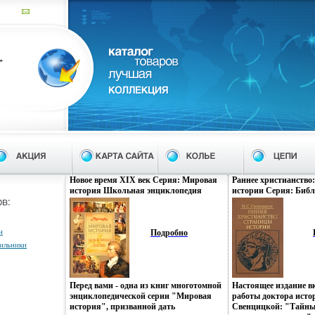
Новое время XIX век Серия: Мировая
Раннее христианство
история Школьная энциклопедия
истории Серия: Библ
"Руссика" инфо 8278p.
атеистической литер
н
Подробно
тильники
Перед вами - одна из книг многотомной
Настоящее издание вк
энциклопедической серии "Мировая
работы доктора исто
история", призванной дать
Свенцицкой: "Тайны