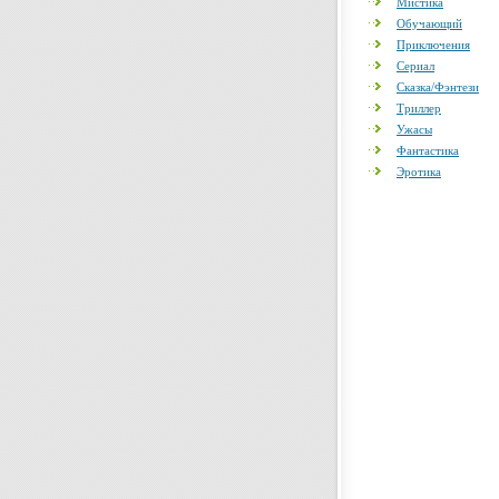
Мистика
Обучающий
Приключения
Сериал
Сказка/Фэнтези
Триллер
Ужасы
Фантастика
Эротика