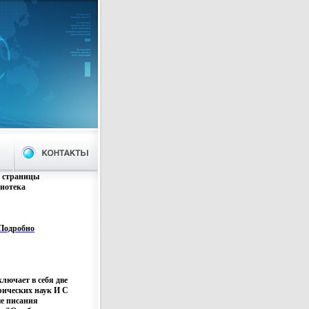
: страницы
иотека
атуры инфо 8932p.
Подробно
лючает в себя две
рических наук И С
е писания