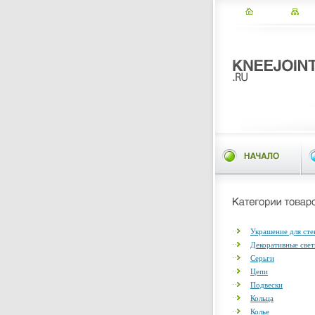
Украшение для сте
Декоративные све
Серьги
Цепи
Подвески
Кольца
Колье