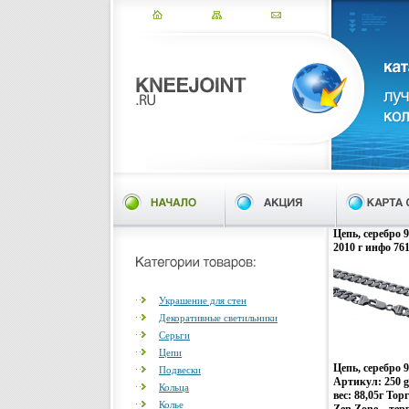
Цепь, серебро 
2010 г инфо 761
Украшение для стен
Декоративные светильники
Серьги
Цепи
Цепь, серебро
Подвески
Артикул: 250 
Кольца
вес: 88,05г То
Колье