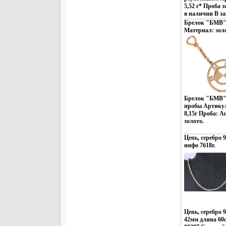
моды и тенденц
5,52 г* Проба 
воплотилось в
в наличии В за
Zen Zone Диза
изделия вхнъе 
Брелок "БМВ" 
традиционному
Материал: золо
украшений, ка
образ Украшен
привилегию из
подчеркивать, 
неповторимый 
этом заряд нас
своем успехе.
Брелок "БМВ" 
пробы Артикул
8,15г Проба: A
золото.
Цепь, серебро 9
инфо 7618r.
Цепь, серебро 
42мм длина 60