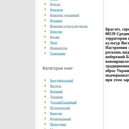
Кресты
Браслеты
Комплект украшений
Брошьки
Комплект серьги+подвески
Браслет, се
Цепочки
00539 Средни
Брелки
территория 
Часы
культур Вос
Настроения 
Ионизаторы
роскошь инд
Талисманы
побережий Б
вовоирщплот
традиционно
образ Украш
подчеркиват
при этом зар
Биографический
Вестерн
Военный
Детектив
Детский/Семейный
Исторический
Комедия
Криминальный
Мелодрама