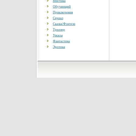
Мистика
Обучающий
Приключения
Сериал
Сказка/Фэнтези
Триллер
Ужасы
Фантастика
Эротика