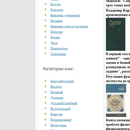
Манъёсю "Собр
Кресты
трех томах вхе
Браслеты
Владимир Кар
произведения в
Комплект украшений
Серия: Влади
Брошьки
произведения в
Комплект серьги+подвески
Цепочки
Брелки
Часы
Ионизаторы
Талисманы
В первый том 
живым!" - одн
жизни и боевой
разведчиков, п
задание", расс
Отечественной 
Регуляция фун
бяятэпублицис
молекулы до ор
Биографический
"О войне посл
Вестерн
Владимир Кар
Военный
Васильевич Ка
1922 года в Оре
Детектив
незадолго до 
Детский/Семейный
военного учил
Исторический
обвинению в а
Комедия
агитавмдьфции;
составе штраф
Криминальный
Книга посвяще
действующую .
проблем физио
Мелодрама
физиологическ