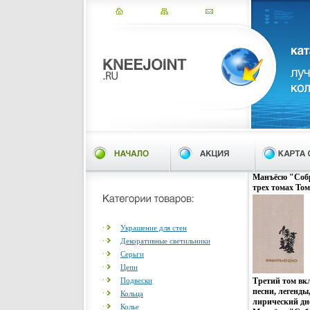
Манъёсю "Собр
трех томах То
дневник Отомо
Украшение для стен
Декоративные светильники
Серьги
Цепи
Подвески
Третий том вк
песни, легенды
Кольца
лирический дн
Колье