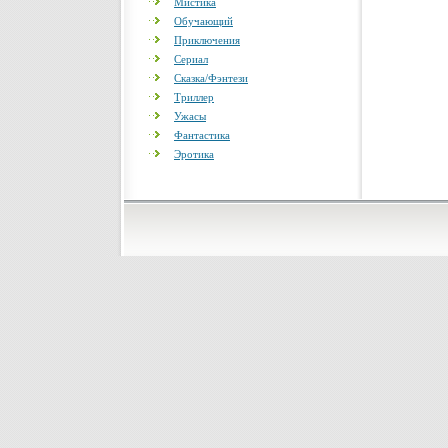
Мистика
Обучающий
Приключения
Сериал
Сказка/Фэнтези
Триллер
Ужасы
Фантастика
Эротика