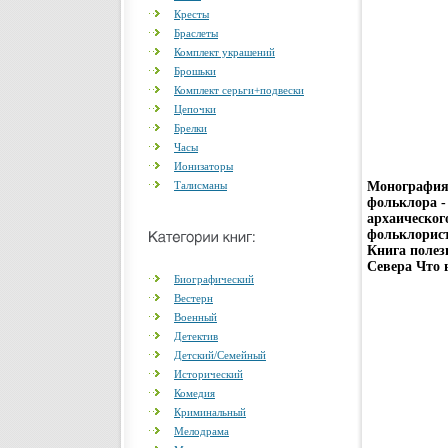
Кресты
Браслеты
Комплект украшений
Брошьки
Комплект серьги+подвески
Цепочки
Брелки
Часы
Ионизаторы
Талисманы
Монография
фольклора -
архаическог
фольклорист
Книга полез
Севера Что 
Биографический
Вестерн
Военный
Детектив
Детский/Семейный
Исторический
Комедия
Криминальный
Мелодрама