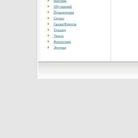
Мистика
Обучающий
Приключения
Сериал
Сказка/Фэнтези
Триллер
Ужасы
Фантастика
Эротика