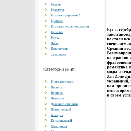
Кресты
Браслеты
Комплект украшений
Брошьки
Комплект серьги+подвески
Бусы, сереб
Цепочки
такой аксес
Брелки
не стали ис
Часы
специавгмав
Средний вес
Ионизаторы
Взаимопрони
Талисманы
контрастов 
фравооцюнцу
романтика к
моды и тенд
Zen Zone Ди
украшений, 
Биографический
вам привиле
Вестерн
неповторимы
Военный
в своем успе
Детектив
Детский/Семейный
Исторический
Комедия
Криминальный
Мелодрама