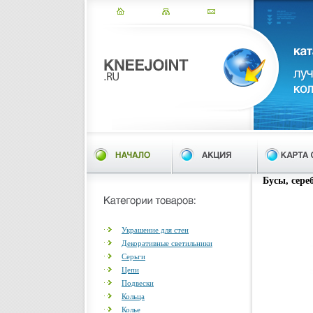
Бусы, сереб
Украшение для стен
Декоративные светильники
Серьги
Цепи
Подвески
Кольца
Колье