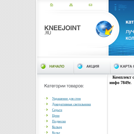
Комплект с
инфо 7849r.
Украшение для стен
Декоративные светильники
Серьги
Цепи
Подвески
Кольца
Колье