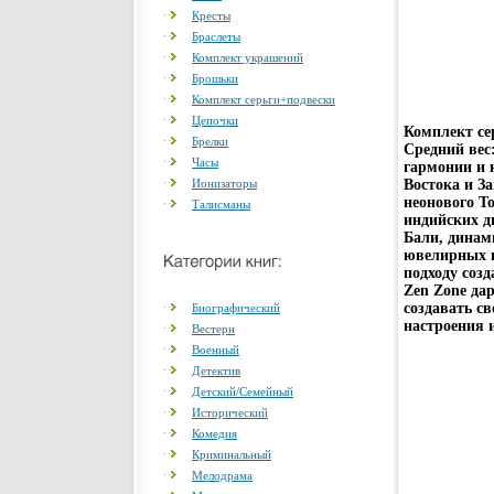
Кресты
Браслеты
Комплект украшений
Брошьки
Комплект серьги+подвески
Цепочки
Комплект се
Брелки
Средний вес
Часы
гармонии и 
Ионизаторы
Востока и З
неонового Т
Талисманы
индийских д
Бали, динам
ювелирных ш
подходу соз
Zen Zone да
создавать с
Биографический
настроения и
Вестерн
Военный
Детектив
Детский/Семейный
Исторический
Комедия
Криминальный
Мелодрама