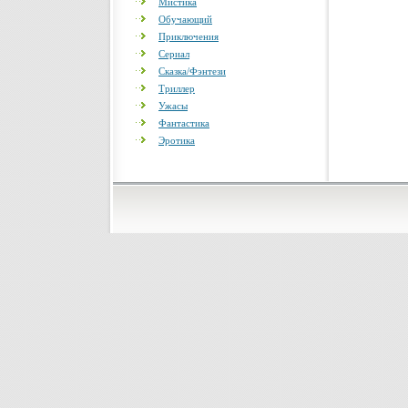
Мистика
Обучающий
Приключения
Сериал
Сказка/Фэнтези
Триллер
Ужасы
Фантастика
Эротика