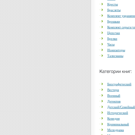
Кресты
Браслеты
Комплект украшен
Брошьки
Комплект серьги+
Цепочки
Брелки
Часы
Ионизаторы
Талисманы
Биографический
Вестерн
Военный
Детектив
Детский/Семейный
Исторический
Комедия
Криминальный
Мелодрама