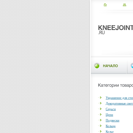
Украшение для сте
Декоративные све
Серьги
Цепи
Подвески
Кольца
Колье