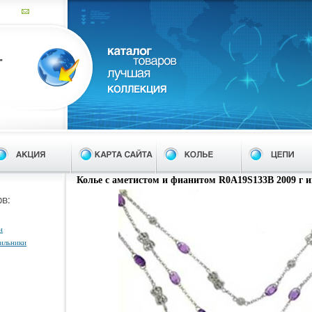
Колье с аметистом и фианитом R0A19S133B 2009 г и
н
тильники