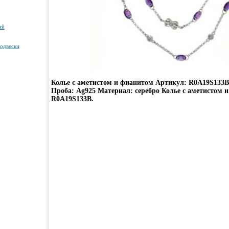
ий
подвески
Колье с аметистом и фианитом Артикул: R0A19S133B 
Проба: Ag925 Материал: серебро Колье с аметистом 
R0A19S133B.