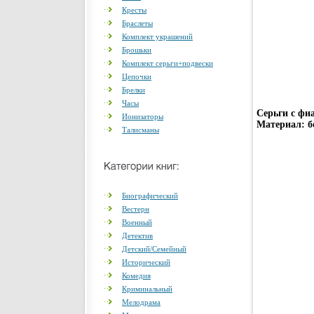
Кресты
Браслеты
Комплект украшений
Брошьки
Комплект серьги+подвески
Цепочки
Брелки
Часы
Серьги с фиа
Ионизаторы
Материал: б
Талисманы
Биографический
Вестерн
Военный
Детектив
Детский/Семейный
Исторический
Комедия
Криминальный
Мелодрама