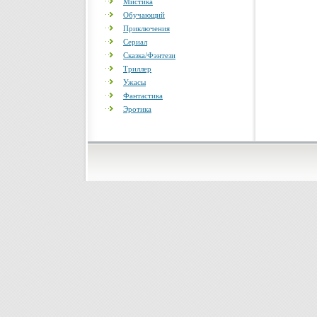
Мистика
Обучающий
Приключения
Сериал
Сказка/Фэнтези
Триллер
Ужасы
Фантастика
Эротика