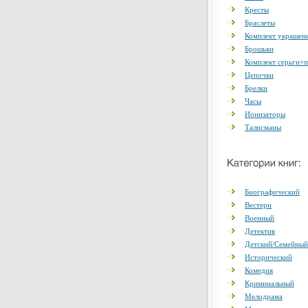
Кресты
Браслеты
Комплект украшен
Брошьки
Комплект серьги+
Цепочки
Брелки
Часы
Ионизаторы
Талисманы
Биографический
Вестерн
Военный
Детектив
Детский/Семейный
Исторический
Комедия
Криминальный
Мелодрама