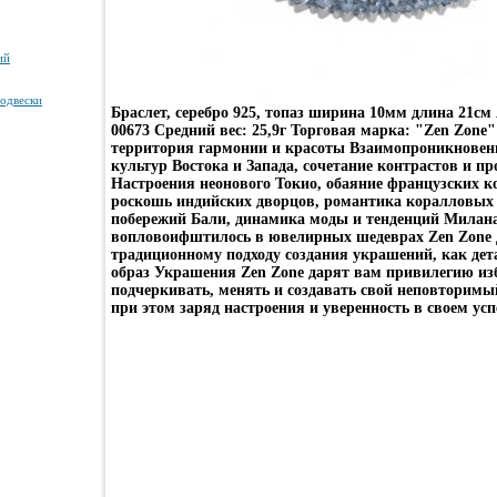
ий
подвески
Браслет, серебро 925, топаз ширина 10мм длина 21см
00673 Средний вес: 25,9г Торговая марка: "Zen Zone"
территория гармонии и красоты Взаимопроникновени
культур Востока и Запада, сочетание контрастов и п
Настроения неонового Токио, обаяние французских к
роскошь индийских дворцов, романтика коралловых
побережий Бали, динамика моды и тенденций Милана 
вопловоифштилось в ювелирных шедеврах Zen Zone
традиционному подходу создания украшений, как д
образ Украшения Zen Zone дарят вам привилегию из
подчеркивать, менять и создавать свой неповторимы
при этом заряд настроения и уверенность в своем усп