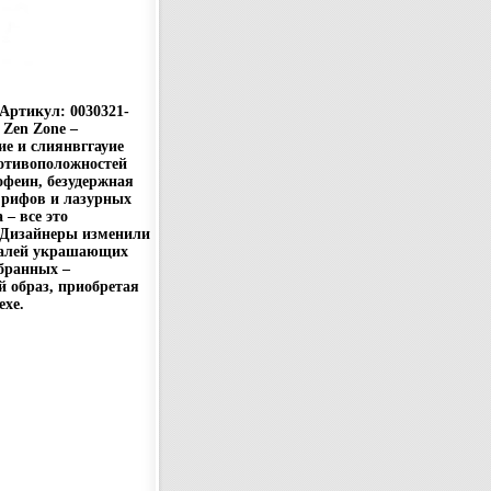
 Артикул: 0030321-
 Zen Zone –
е и слиянвггауие
ротивоположностей
офеин, безудержная
 рифов и лазурных
– все это
 Дизайнеры изменили
еталей украшающих
бранных –
й образ, приобретая
ехе.