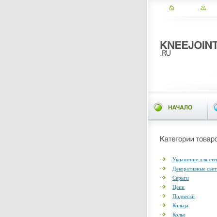
Украшение для сте
Декоративные све
Серьги
Цепи
Подвески
Кольца
Колье