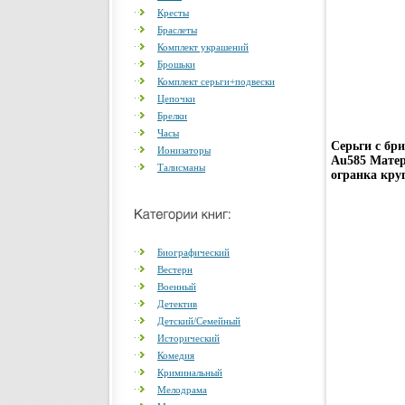
Кресты
Браслеты
Комплект украшений
Брошьки
Комплект серьги+подвески
Цепочки
Брелки
Часы
Серьги с бр
Ионизаторы
Au585 Матер
Талисманы
огранка круг
Биографический
Вестерн
Военный
Детектив
Детский/Семейный
Исторический
Комедия
Криминальный
Мелодрама