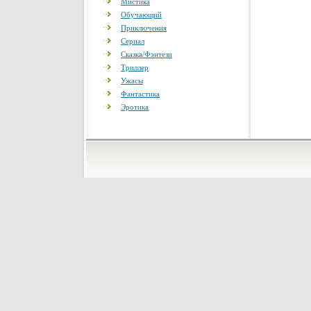
Мистика
Обучающий
Приключения
Сериал
Сказка/Фэнтези
Триллер
Ужасы
Фантастика
Эротика