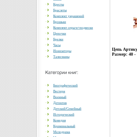
Кресты
Браслеты
Комплект украшений
Брошьки
Комплект серьги+подвески
Цепочки
Брелки
Часы
Цепь Артику
Ионизаторы
Размер: 40 -
Талисманы
Биографический
Вестерн
Военный
Детектив
Детский/Семейный
Исторический
Комедия
Криминальный
Мелодрама