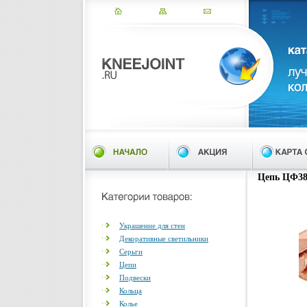
Цепь ЦФ380
Украшение для стен
Декоративные светильники
Серьги
Цепи
Подвески
Кольца
Колье