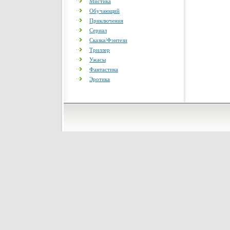
Мистика
Обучающий
Приключения
Сериал
Сказка/Фэнтези
Триллер
Ужасы
Фантастика
Эротика