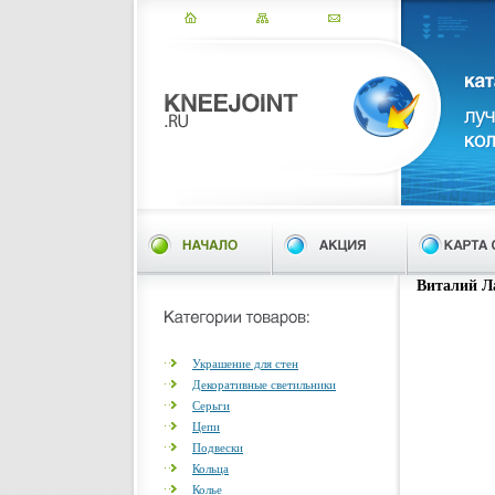
Виталий Ла
Украшение для стен
Декоративные светильники
Серьги
Цепи
Подвески
Кольца
Колье