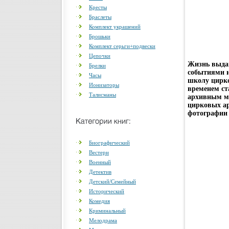
Кресты
Браслеты
Комплект украшений
Брошьки
Комплект серьги+подвески
Цепочки
Жизнь выдаю
Брелки
событиями 
Часы
школу цирко
Ионизаторы
временем ст
Талисманы
архивным м
цирковых ар
фотографии
Биографический
Вестерн
Военный
Детектив
Детский/Семейный
Исторический
Комедия
Криминальный
Мелодрама