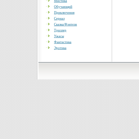
Мистика
Обучающий
Приключения
Сериал
Сказка/Фэнтези
Триллер
Ужасы
Фантастика
Эротика