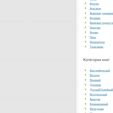
Кресты
Браслеты
Комплект украшен
Брошьки
Комплект серьги+
Цепочки
Брелки
Часы
Ионизаторы
Талисманы
Биографический
Вестерн
Военный
Детектив
Детский/Семейный
Исторический
Комедия
Криминальный
Мелодрама