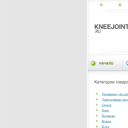
Украшение для сте
Декоративные све
Серьги
Цепи
Подвески
Кольца
Колье