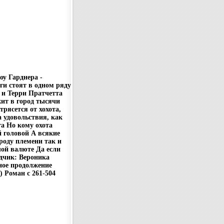
у Гарднера -
ги стоят в одном ряду
 и Терри Пратчетта
ит в город тысячи
трясется от хохота,
 удовольствия, как
га Но кому охота
й головой А всякие
роду племени так и
лой валюте Да если
дчик: Вероника
ное продолжение
 Роман c 261-504