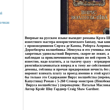
ий
подвески
Впервые на русском языке выходят романы Крэга Шо
известного мастера юмористического fantasy, чьи кни
с произведениями Спрэга де Кампа, Роберта Асприна
Дорогбяэрча волшебника Эбензума и его ученика леж
запретных удовольствий Впрочем, скорее не лежит, а 
наблюдая за приключениями идущих по ней героев За
известно, надо платить, а за тысячу сразу - втридоро
рвмгнйасплачиваться вперед и к тому же собственно
демоны, гоблины и прочая придорожная нечисть без 
норовят взимать плату за проезд именно в этой круг
бы только это Содержание Вирус волшебства (перево
Капустина) Роман c 5-260 Сговор монстров (Неизбеж
`Вируса волшебства`) (переводчик: Наталья Маслова)
Автор Крэйг Шоу Гарднер Craig Shaw Gardner.