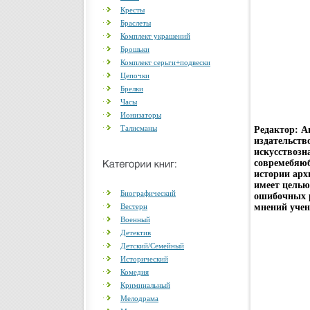
Кресты
Браслеты
Комплект украшений
Брошьки
Комплект серьги+подвески
Цепочки
Брелки
Часы
Ионизаторы
Талисманы
Редактор: А
издательств
искусствозн
совремебяюб
истории арх
имеет целью
Биографический
ошибочных р
Вестерн
мнений учен
Военный
Детектив
Детский/Семейный
Исторический
Комедия
Криминальный
Мелодрама