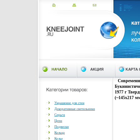
Современно
Букинистиче
1977 г Тверд
(~145х217 м
Украшение для стен
Декоративные светильники
Серьги
Цепи
Подвески
Кольца
Колье