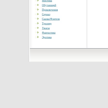
Мистика
Обучающий
Приключения
Сериал
Сказка/Фэнтези
Триллер
Ужасы
Фантастика
Эротика