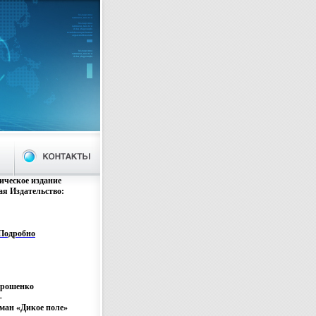
ическое издание
я Издательство:
осква, 1967 г
тр Тираж: 30000
2 (~130х165 мм)
Подробно
трошенко
-
ман «Дикое поле»