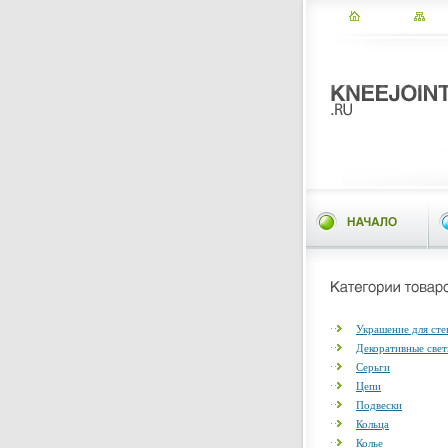
Украшение для сте
Декоративные све
Серьги
Цепи
Подвески
Кольца
Колье