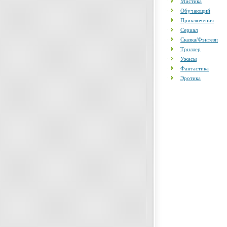
Мистика
Обучающий
Приключения
Сериал
Сказка/Фэнтези
Триллер
Ужасы
Фантастика
Эротика