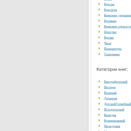
Кресты
Браслеты
Комплект украшен
Брошьки
Комплект серьги+
Цепочки
Брелки
Часы
Ионизаторы
Талисманы
Биографический
Вестерн
Военный
Детектив
Детский/Семейный
Исторический
Комедия
Криминальный
Мелодрама