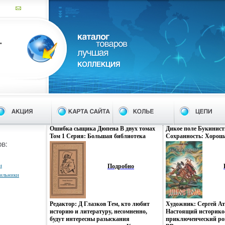
Ошибка сыщика Дюпена В двух томах
Дикое поле Букинист
Том 1 Серия: Большая библиотека
Сохранность: Хороша
приключений и научной фантастики
Советский писатель М
инфо 8187x.
Суперобложка, 392 с
экз Формат: 70x108/3
н
Подробно
инфо 8194x.
тильники
Редактор: Д Глазков Тем, кто любит
Художник: Сергей А
историю и литературу, несомненно,
Настоящий историко
будут интересны разыскания
приключенческий ро